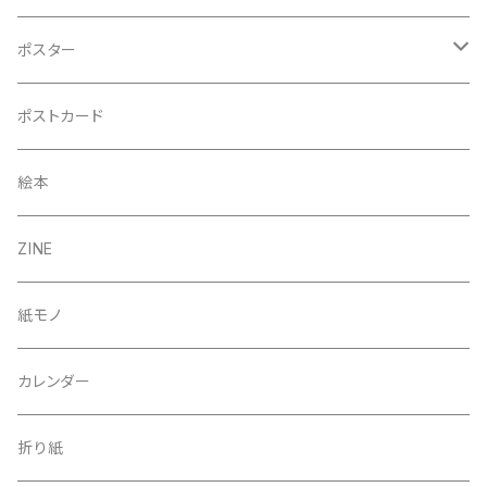
ポスター
A3
ポストカード
B5（額入り）
絵本
A4
ZINE
50×70cm
紙モノ
カレンダー
折り紙