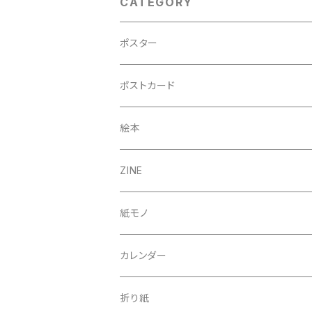
CATEGORY
ポスター
A3
ポストカード
B5（額入り）
絵本
A4
ZINE
50×70cm
紙モノ
カレンダー
折り紙