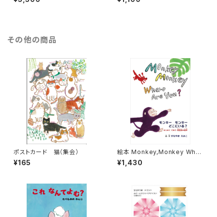
その他の商品
ポストカード 猫（集会）
絵本 Monkey,Monkey Wher
e are you? はじめてであう前
¥165
¥1,430
置詞の絵本