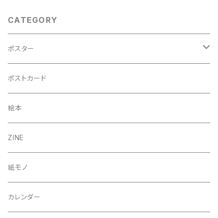
CATEGORY
ポスター
A3
ポストカード
B5（額入り）
絵本
A4
ZINE
50×70cm
紙モノ
カレンダー