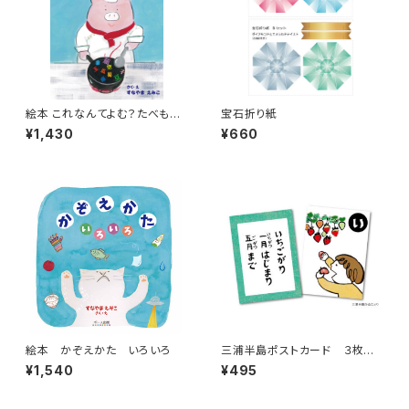
絵本 これなんてよむ？たべもの
宝石折り紙
のかんじ
¥1,430
¥660
絵本 かぞえかた いろいろ
三浦半島ポストカード ３枚
組 その3
¥1,540
¥495