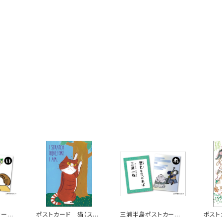
カー
ポストカード 猫（スク
三浦半島ポストカー
ポスト
3
ラッチ）
ド ３枚組 その2
会）