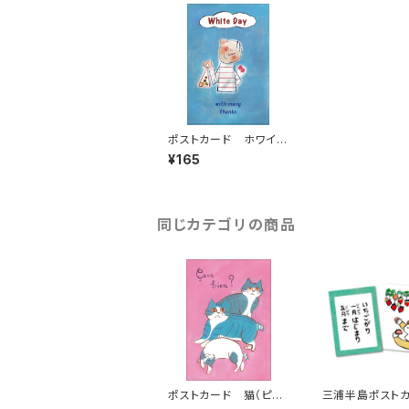
ポストカード ホワイト
デー
¥165
同じカテゴリの商品
ポストカード 猫（ピン
三浦半島ポスト
ク）
ド ３枚組 その