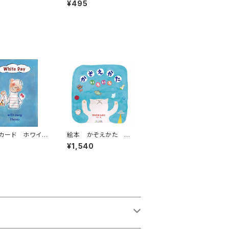
¥495
カード ホワイト
絵本 かぞえかた い
ろいろ
¥1,540