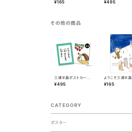
¥165
¥495
その他の商品
三浦半島ポストカー
ようこそ三浦半島
ド ３枚組 その3
カード 猫
¥495
¥165
CATEGORY
ポスター