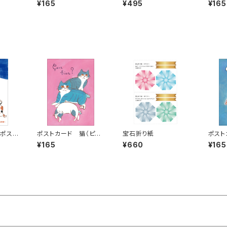
¥165
¥495
¥165
ポスト
ポストカード 猫（ピン
宝石折り紙
ポスト
ク）
デー
¥165
¥660
¥165