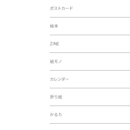
A3
ポストカード
B5（額入り）
絵本
A4
ZINE
50×70cm
紙モノ
カレンダー
折り紙
かるた