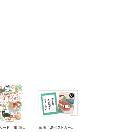
カード 猫（集
三浦半島ポストカー
ド ３枚組 その１