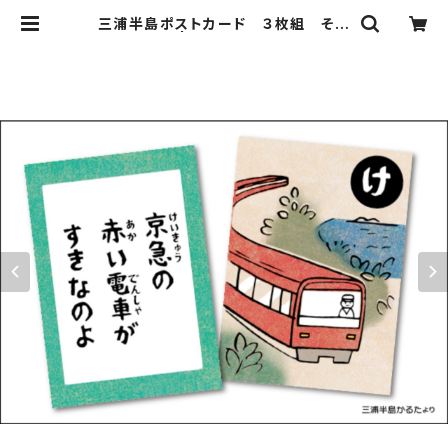
三浦半島ポストカード ３枚組 その
１ | qkunitshop