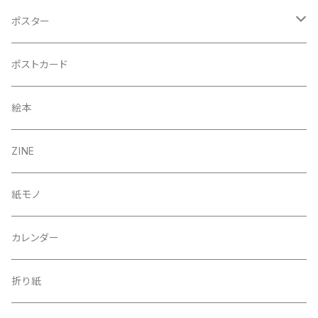
ポスター
A3
ポストカード
B5（額入り）
絵本
A4
ZINE
50×70cm
紙モノ
カレンダー
折り紙