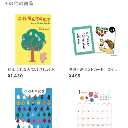
その他の商品
絵本 これなんてよむ？しょくぶつ
三浦半島ポストカード ３枚
のかんじ
組 その3
¥1,430
¥495