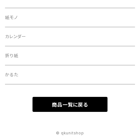
50×70cm
紙モノ
カレンダー
折り紙
かるた
商品一覧に戻る
© qkunitshop