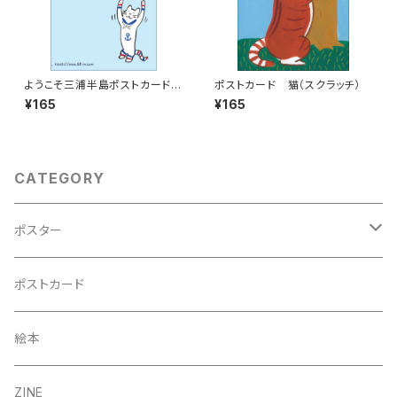
ようこそ三浦半島ポストカード
ポストカード 猫（スクラッチ）
半島ネコ
¥165
¥165
CATEGORY
ポスター
A3
ポストカード
B5（額入り）
絵本
A4
ZINE