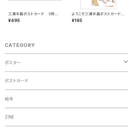
三浦半島ポストカード ３枚
ようこそ三浦半島ポストカード
組 その１
猫
¥495
¥165
CATEGORY
ポスター
A3
ポストカード
B5（額入り）
絵本
A4
ZINE