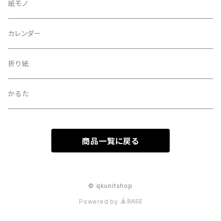
50×70cm
紙モノ
カレンダー
折り紙
かるた
商品一覧に戻る
© qkunitshop
Powered by