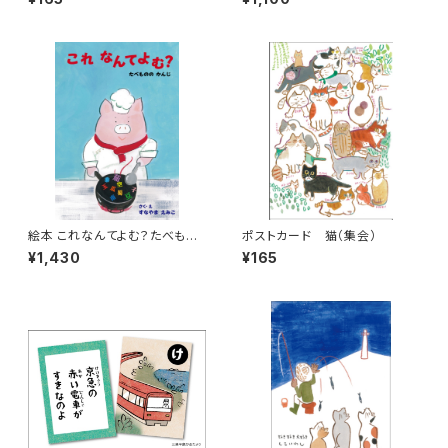
絵本 これなんてよむ？たべもの
ポストカード 猫（集会）
のかんじ
¥1,430
¥165